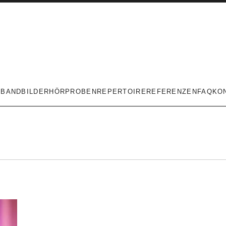
E
BAND
BILDER
HÖRPROBEN
REPERTOIRE
REFERENZEN
FAQ
KO